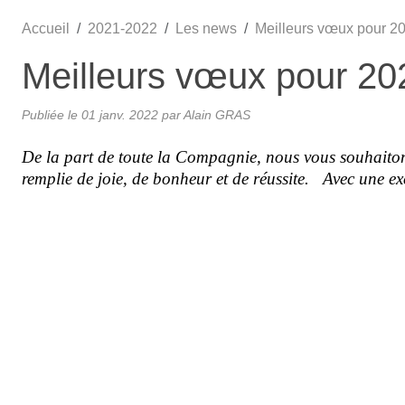
Accueil
2021-2022
Les news
Meilleurs vœux pour 2
Meilleurs vœux pour 20
•
Publiée le
01 janv. 2022
par Alain GRAS
•
De la part de toute la Compagnie, nous vous souhaiton
•
remplie de joie, de bonheur et de réussite.
Avec une exc
•