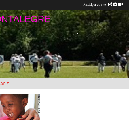
Participer au site :
ONTALEGRE
•
•
•
•
•
•
lan
•
•
•
•