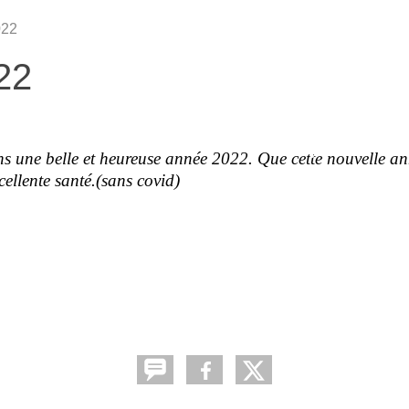
•
022
22
•
•
•
s une belle et heureuse année 2022. Que cette
nouvelle an
•
ellente santé.(sans covid)
•
•