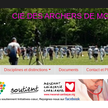
•
•
CIE DES ARCHERS DE M
•
•
Disciplines et distinctions
Documents
Contact et P
•
•