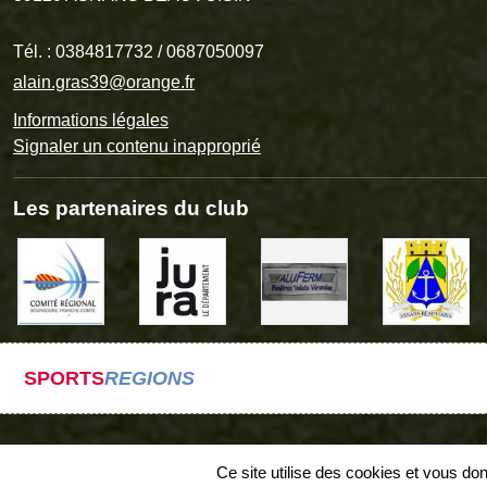
Tél. :
0384817732 / 0687050097
alain.gras39@orange.fr
Informations légales
Signaler un contenu inapproprié
Les partenaires du club
SPORTS
REGIONS
Ce site utilise des cookies et vous do