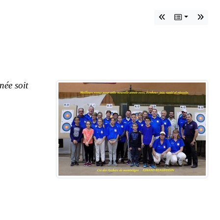
•
•
•
née soit