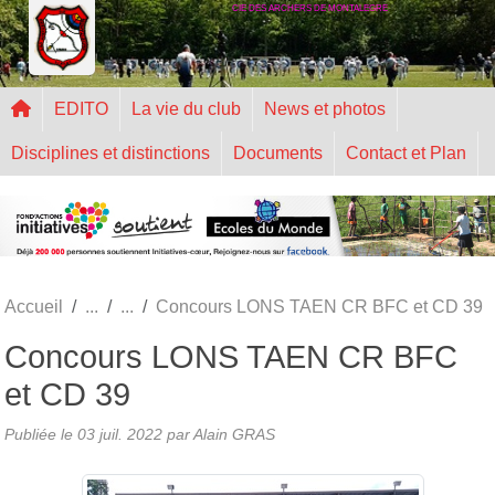
CIE DES ARCHERS DE MONTALEGRE
Panneau de gestion des cookies
EDITO
La vie du club
News et photos
Disciplines et distinctions
Documents
Contact et Plan
Accueil
Concours LONS TAEN CR BFC et CD 39
Concours LONS TAEN CR BFC
et CD 39
Publiée le
03 juil. 2022
par Alain GRAS