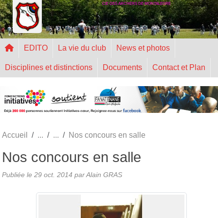
CIE DES ARCHERS DE MONTALEGRE
Panneau de gestion des cookies
EDITO
La vie du club
News et photos
Disciplines et distinctions
Documents
Contact et Plan
Accueil
Nos concours en salle
Nos concours en salle
Publiée le
29 oct. 2014
par Alain GRAS