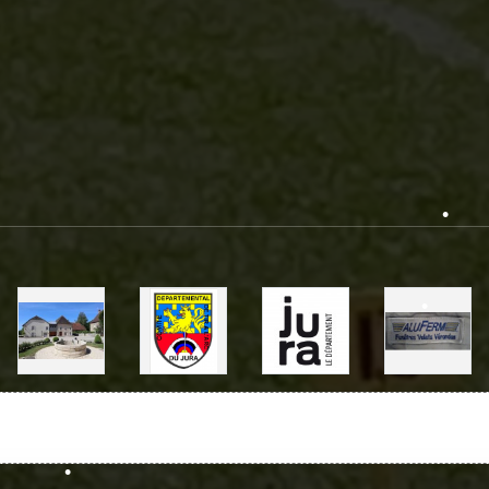
•
•
•
•
•
•