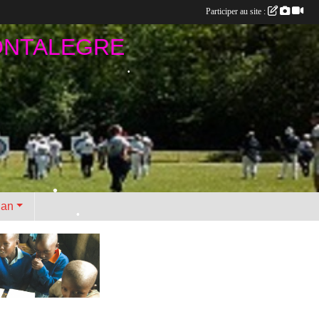
Participer au site :
ONTALEGRE
•
•
lan
•