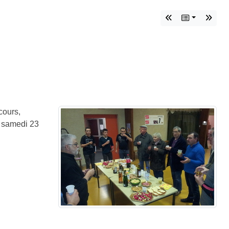
•
cours,
•
e samedi 23
•
•