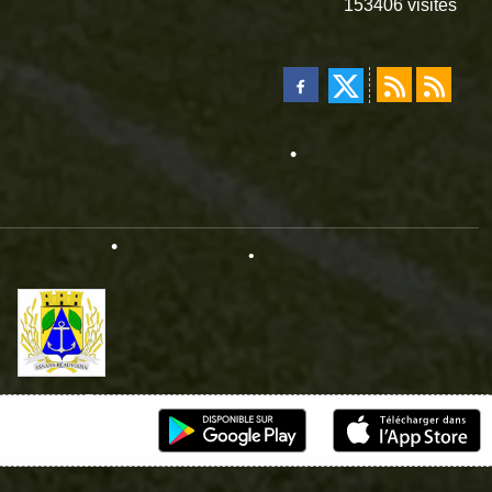
•
153406
visites
•
•
•
•
•
•
•