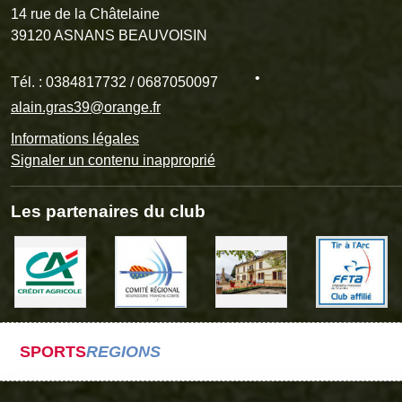
14 rue de la Châtelaine
39120
ASNANS BEAUVOISIN
•
Tél. :
0384817732 / 0687050097
alain.gras39@orange.fr
•
Informations légales
Signaler un contenu inapproprié
Les partenaires du club
SPORTS
REGIONS
•