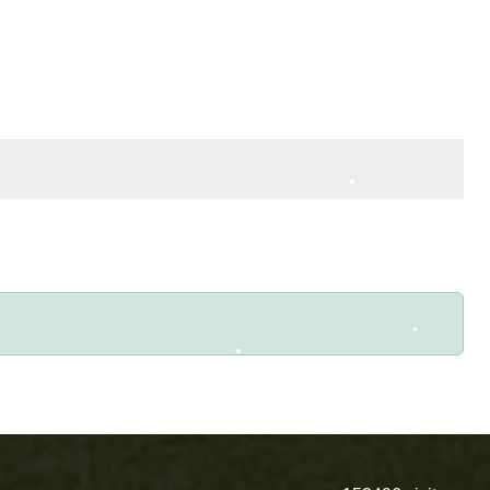
•
•
•
•
•