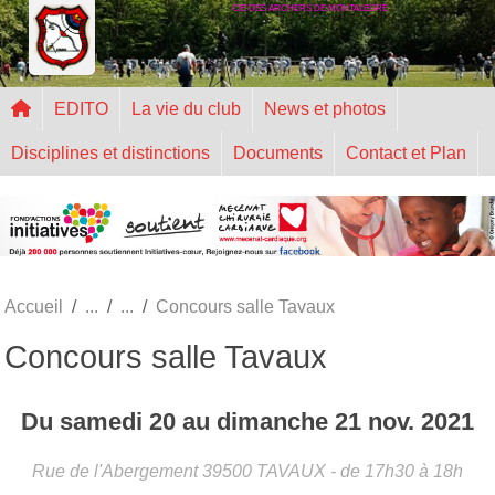
CIE DES ARCHERS DE MONTALEGRE
Panneau de gestion des cookies
EDITO
La vie du club
News et photos
Disciplines et distinctions
Documents
Contact et Plan
Accueil
Concours salle Tavaux
Concours salle Tavaux
Du
samedi
20
au
dimanche
21
nov.
2021
Rue de l'Abergement
39500
TAVAUX
- de 17h30 à 18h