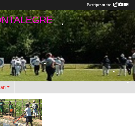
Participer au site :
ONTALEGRE
•
•
•
•
•
•
lan
•
•
•
•