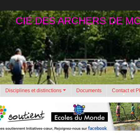
•
CIE DES ARCHERS DE M
•
•
•
•
Disciplines et distinctions
Documents
Contact et P
•
•
•