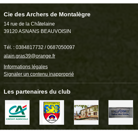
Cie des Archers de Montalègre
14 rue de la Châtelaine
39120
ASNANS BEAUVOISIN
Tél. :
0384817732 / 0687050097
alain.gras39@orange.fr
Informations légales
Signaler un contenu inapproprié
Les partenaires du club