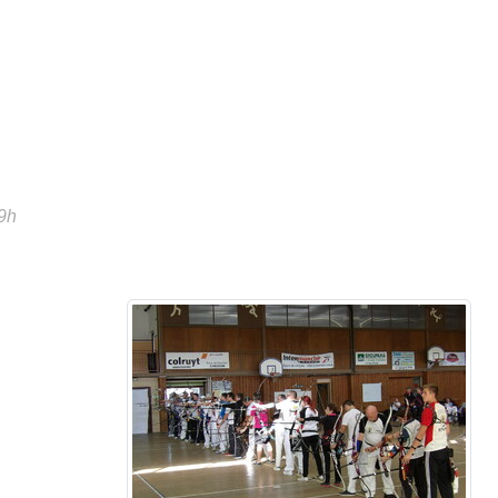
•
9h
•
•
•