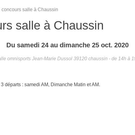
concours salle à Chaussin
s salle à Chaussin
•
Du
samedi
24
au
dimanche
25
oct.
2020
alle omnisports Jean-Marie Dussol
39120
chaussin
- de 14h à 1
 3 départs : samedi AM, Dimanche Matin et AM.