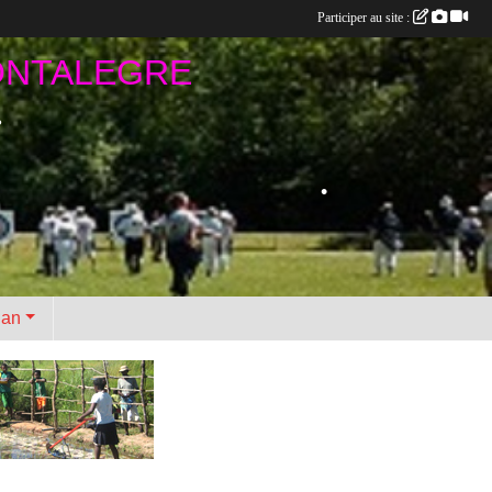
Participer au site :
•
ONTALEGRE
•
•
•
lan